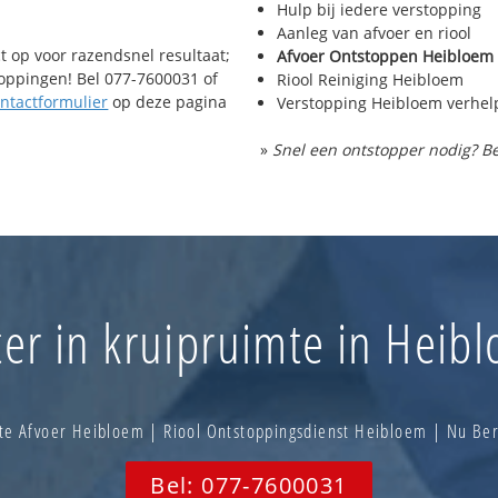
Hulp bij iedere verstopping
Aanleg van afvoer en riool
t op voor razendsnel resultaat;
Afvoer Ontstoppen Heibloem
toppingen! Bel 077-7600031 of
Riool Reiniging Heibloem
ntactformulier
op deze pagina
Verstopping Heibloem verhel
»
Snel een ontstopper nodig? Be
er in kruipruimte in Heib
e Afvoer Heibloem | Riool Ontstoppingsdienst Heibloem | Nu B
Bel: 077-7600031