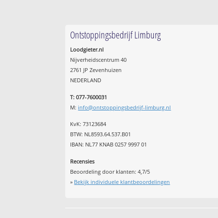
Ontstoppingsbedrijf Limburg
Loodgieter.nl
Nijverheidscentrum 40
2761 JP Zevenhuizen
NEDERLAND
T: 077-7600031
M:
info@ontstoppingsbedrijf-limburg.nl
KvK: 73123684
BTW: NL8593.64.537.B01
IBAN: NL77 KNAB 0257 9997 01
Recensies
Beoordeling door klanten:
4,7
/
5
»
Bekijk individuele klantbeoordelingen