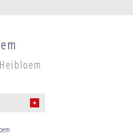
oem
n Heibloem
loem