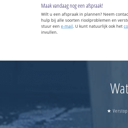
Maak vandaag nog een afspraak!
Wilt u een afspraak in plannen? Neem contac
hulp bij alle soorten rioolproblemen en vers
stuur een
e-mail
. U kunt natuurlijk ook het
co
invullen.
Wat
★ Verstopt