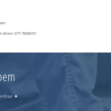
pen
l direct: 077-7600031!
loem
ereikbaar ★