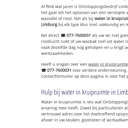
Al flink wat jaren is Ontstoppingsbedrijf Li
het gaat om het oplossen van een verstopte 
wastafel of riool. Net als bij
water in kruipru
Limburg
bij elk type klus snel, vakkundig en 
Bel direct
☎ 077-7600031
als uw wc niet goe
rioollucht ruikt of uw wasbak snel vol water l
vaak dezelfde dag nog geholpen en u krijgt a
werkzaamheden.
Heeft u vragen over een
water in kruipruimt
☎ 077-7600031
voor verdere ondersteuning.
contactformulier op deze pagina in voor het
Hulp bij water in kruipruimte in Lim
Water in kruipruimte is iets wat Ontstopping
ervaring mee heeft. Zowel bij particulieren a
vertrouwd adres voor het doeltreffend opspo
afvoer in uw keuken, gootsteen of wc/badkam