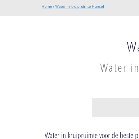
Home
›
Water in kruipruimte Hunsel
Wa
Water in
Hunsel
Hunsel
Water in kruipruimte voor de beste pr