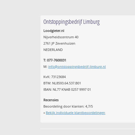
Ontstoppingsbedrijf Limburg
Loodgieter.nl
Nijverheidscentrum 40
2761 JP Zevenhuizen
NEDERLAND
T: 077-7600031
M:
info@ontstoppingsbedrijf-limburg.nl
KvK: 73123684
BTW: NL8593.64.537.B01
IBAN: NL77 KNAB 0257 9997 01
Recensies
Beoordeling door klanten:
4,7
/
5
»
Bekijk individuele klantbeoordelingen