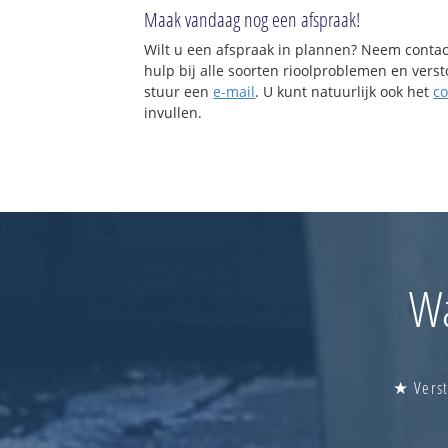
Maak vandaag nog een afspraak!
Wilt u een afspraak in plannen? Neem contac
hulp bij alle soorten rioolproblemen en vers
stuur een
e-mail
. U kunt natuurlijk ook het
co
invullen.
Wa
★ Verst