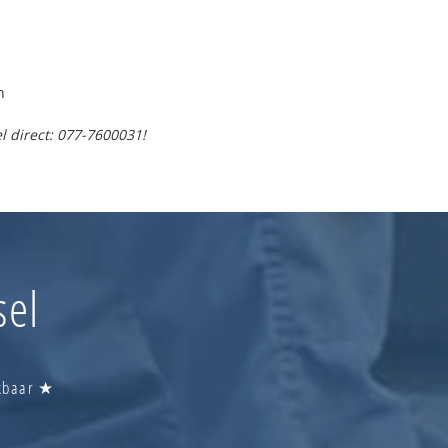
n
l direct: 077-7600031!
sel
ikbaar ★