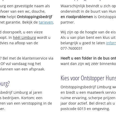
mburg een gevestigde naam als
Waarschijnlijk bevindt u zich 
afvoer van een wc, douche,
ondervindt in de buurt van Hun
imte
helpt
Ontstoppingsbedrijf
en rioolproblemen
is Ontstoppi
met garantie. Bekijk de
tarieven
.
partner.
d doorspoelt, u een vieze
Wij zijn op de hoogte van de ei
oopt. In
héél Limburg
wordt u
Als u van plan bent een klus uit
dvies na afloop van de
belangrijk u goed te laten
infor
077-7600031
e
? Bel met de klantenservice via
Heeft u een folder in de bus o
 Of vul vandaag nog het
want dan zijn wij zéér binnenkor
 plannen van een afspraak.
Kies voor Ontstopper Hunse
burg?
Ontstoppingsbedrijf Limburg we
sbedrijf Limburg al jaren
en biedt u een maatwerk service
ls bedrijven. Kortom; een
ruime ervaring, scherpe prijzen 
ren van een verstopping in de
jaar door actief. Bel direct als
er.
postcode 6013 en omgeving.