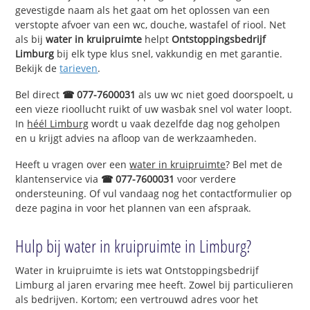
gevestigde naam als het gaat om het oplossen van een
verstopte afvoer van een wc, douche, wastafel of riool. Net
als bij
water in kruipruimte
helpt
Ontstoppingsbedrijf
Limburg
bij elk type klus snel, vakkundig en met garantie.
Bekijk de
tarieven
.
Bel direct
☎ 077-7600031
als uw wc niet goed doorspoelt, u
een vieze rioollucht ruikt of uw wasbak snel vol water loopt.
In
héél Limburg
wordt u vaak dezelfde dag nog geholpen
en u krijgt advies na afloop van de werkzaamheden.
Heeft u vragen over een
water in kruipruimte
? Bel met de
klantenservice via
☎ 077-7600031
voor verdere
ondersteuning. Of vul vandaag nog het contactformulier op
deze pagina in voor het plannen van een afspraak.
Hulp bij water in kruipruimte in Limburg?
Water in kruipruimte is iets wat Ontstoppingsbedrijf
Limburg al jaren ervaring mee heeft. Zowel bij particulieren
als bedrijven. Kortom; een vertrouwd adres voor het