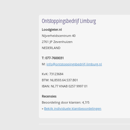
Ontstoppingsbedrijf Limburg
Loodgieter.nl
Nijverheidscentrum 40
2761 JP Zevenhuizen
NEDERLAND
T: 077-7600031
M:
info@ontstoppingsbedrijf-limburg.nl
KvK: 73123684
BTW: NL8593.64.537.B01
IBAN: NL77 KNAB 0257 9997 01
Recensies
Beoordeling door klanten:
4,7
/
5
»
Bekijk individuele klantbeoordelingen