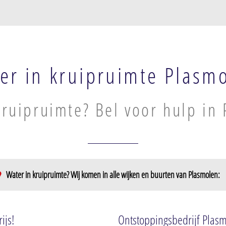
er in kruipruimte Plasm
kruipruimte? Bel voor hulp in
Water in kruipruimte? Wij komen in alle wijken en buurten van Plasmolen:
len
ijs!
Ontstoppingsbedrijf Plas
bosch en