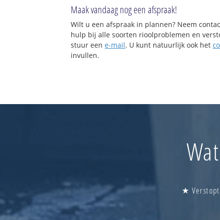
Maak vandaag nog een afspraak!
Wilt u een afspraak in plannen? Neem contac
hulp bij alle soorten rioolproblemen en vers
stuur een
e-mail
. U kunt natuurlijk ook het
co
invullen.
Wat
★ Verstopt