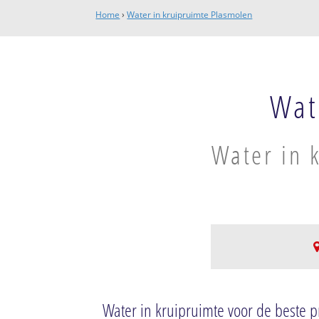
Home
›
Water in kruipruimte Plasmolen
Wat
Water in 
Middelaar
Riethorst-Plasmo
Water in kruipruimte voor de beste pr
Middelaar Kater