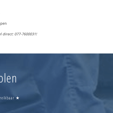
n
lpen
l direct: 077-7600031!
olen
ereikbaar ★