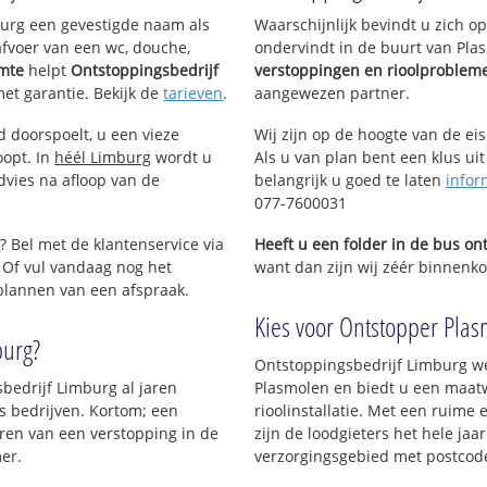
mburg een gevestigde naam als
Waarschijnlijk bevindt u zich 
afvoer van een wc, douche,
ondervindt in de buurt van Pla
imte
helpt
Ontstoppingsbedrijf
verstoppingen en rioolproblem
met garantie. Bekijk de
tarieven
.
aangewezen partner.
d doorspoelt, u een vieze
Wij zijn op de hoogte van de ei
oopt. In
héél Limburg
wordt u
Als u van plan bent een klus uit
dvies na afloop van de
belangrijk u goed te laten
infor
077-7600031
e
? Bel met de klantenservice via
Heeft u een folder in de bus o
 Of vul vandaag nog het
want dan zijn wij zéér binnenkor
 plannen van een afspraak.
Kies voor Ontstopper Plasm
burg?
Ontstoppingsbedrijf Limburg we
sbedrijf Limburg al jaren
Plasmolen en biedt u een maatw
ls bedrijven. Kortom; een
rioolinstallatie. Met een ruime 
ren van een verstopping in de
zijn de loodgieters het hele jaar
er.
verzorgingsgebied met postcod