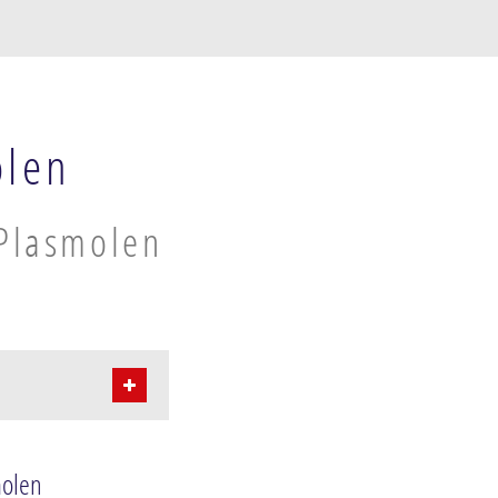
olen
 Plasmolen
molen