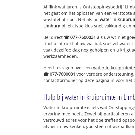
Heikant
Al flink wat jaren is Ontstoppingsbedrijf Li
het gaat om het oplossen van een verstopte 
wastafel of riool. Net als bij
water in kruipru
Limburg
bij elk type klus snel, vakkundig en 
Bel direct
☎ 077-7600031
als uw wc niet goe
rioollucht ruikt of uw wasbak snel vol water l
vaak dezelfde dag nog geholpen en u krijgt a
werkzaamheden.
Heeft u vragen over een
water in kruipruimt
☎ 077-7600031
voor verdere ondersteuning.
contactformulier op deze pagina in voor het
Hulp bij water in kruipruimte in Lim
Water in kruipruimte is iets wat Ontstopping
ervaring mee heeft. Zowel bij particulieren a
vertrouwd adres voor het doeltreffend opspo
afvoer in uw keuken, gootsteen of wc/badkam