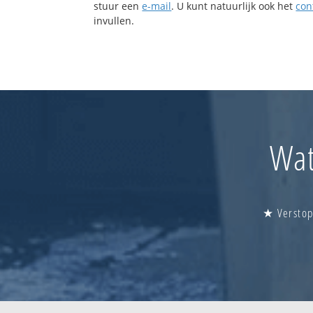
stuur een
e-mail
. U kunt natuurlijk ook het
con
invullen.
Wat
★ Verstopt