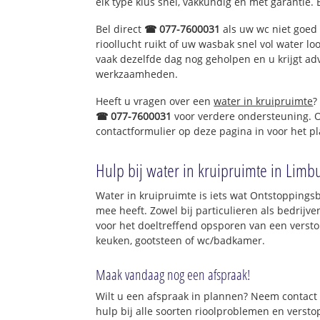
elk type klus snel, vakkundig en met garantie. 
Bel direct
☎ 077-7600031
als uw wc niet goed 
rioollucht ruikt of uw wasbak snel vol water lo
vaak dezelfde dag nog geholpen en u krijgt ad
werkzaamheden.
Heeft u vragen over een
water in kruipruimte
?
☎ 077-7600031
voor verdere ondersteuning. O
contactformulier op deze pagina in voor het p
Hulp bij water in kruipruimte in Limb
Water in kruipruimte is iets wat Ontstoppingsb
mee heeft. Zowel bij particulieren als bedrijv
voor het doeltreffend opsporen van een versto
keuken, gootsteen of wc/badkamer.
Maak vandaag nog een afspraak!
Wilt u een afspraak in plannen? Neem contact 
hulp bij alle soorten rioolproblemen en verst