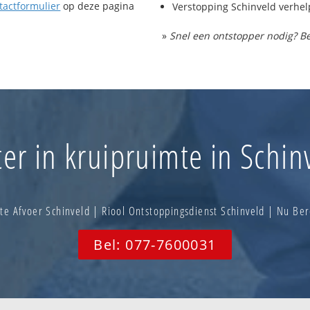
tactformulier
op deze pagina
Verstopping Schinveld verhe
»
Snel een ontstopper nodig? Be
er in kruipruimte in Schin
e Afvoer Schinveld | Riool Ontstoppingsdienst Schinveld | Nu B
Bel: 077-7600031