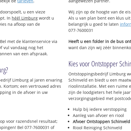
Bekijk de
tarieven
.
aangewezen partner.
doorspoelt, u een vieze
Wij zijn op de hoogte van de ei
opt. In
héél Limburg
wordt u
Als u van plan bent een klus uit
vies na afloop van de
belangrijk u goed te laten
infor
077-7600031
 Bel met de klantenservice via
Heeft u een folder in de bus o
f vul vandaag nog het
want dan zijn wij zéér binnenkor
lannen van een afspraak.
Kies voor Ontstopper Schin
urg?
Ontstoppingsbedrijf Limburg we
edrijf Limburg al jaren ervaring
Schinveld en biedt u een maatw
en. Kortom; een vertrouwd adres
rioolinstallatie. Met een ruime 
pping in de afvoer in uw
zijn de loodgieters het hele jaar
verzorgingsgebied met postcod
Hulp bij iedere verstopping
Aanleg van afvoer en riool
op voor razendsnel resultaat;
Afvoer Ontstoppen Schinveld
oppingen! Bel 077-7600031 of
Riool Reiniging Schinveld