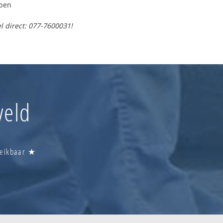
lpen
l direct: 077-7600031!
veld
ereikbaar ★