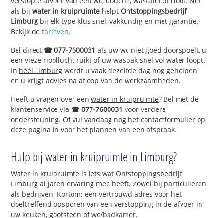
verstopte afvoer van een wc, douche, wastafel of riool. Net
als bij
water in kruipruimte
helpt
Ontstoppingsbedrijf
Limburg
bij elk type klus snel, vakkundig en met garantie.
Bekijk de
tarieven
.
Bel direct
☎ 077-7600031
als uw wc niet goed doorspoelt, u
een vieze rioollucht ruikt of uw wasbak snel vol water loopt.
In
héél Limburg
wordt u vaak dezelfde dag nog geholpen
en u krijgt advies na afloop van de werkzaamheden.
Heeft u vragen over een
water in kruipruimte
? Bel met de
klantenservice via
☎ 077-7600031
voor verdere
ondersteuning. Of vul vandaag nog het contactformulier op
deze pagina in voor het plannen van een afspraak.
Hulp bij water in kruipruimte in Limburg?
Water in kruipruimte is iets wat Ontstoppingsbedrijf
Limburg al jaren ervaring mee heeft. Zowel bij particulieren
als bedrijven. Kortom; een vertrouwd adres voor het
doeltreffend opsporen van een verstopping in de afvoer in
uw keuken, gootsteen of wc/badkamer.